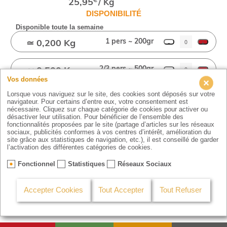
25,95
/ Kg
€
DISPONIBILITÉ
Disponible toute la semaine
1 pers ~ 200gr
-
≃ 0,200 Kg
+
2/3 pers ~ 500gr
-
≃ 0,500 Kg
+
Vos données
Lorsque vous naviguez sur le site, des cookies sont déposés sur votre
3/4 pers ~ 750gr
-
≃ 0,750 Kg
+
navigateur. Pour certains d’entre eux, votre consentement est
nécessaire. Cliquez sur chaque catégorie de cookies pour activer ou
désactiver leur utilisation. Pour bénéficier de l’ensemble des
4/6 pers ~ 1kg
-
≃ 1,000 Kg
+
fonctionnalités proposées par le site (partage d’articles sur les réseaux
sociaux, publicités conformes à vos centres d’intérêt, amélioration du
site grâce aux statistiques de navigation, etc.), il est conseillé de garder
l’activation des différentes catégories de cookies.
Fonctionnel
Statistiques
Réseaux Sociaux
Commencer ma commande
Accepter Cookies
Tout Accepter
Tout Refuser