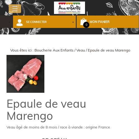
MON PANIER
SE CONNECTER
0
Vous êtes ici :
Boucherie Aux Enfants
/
Veau
/
Epaule de veau Marengo
Epaule de veau
Marengo
Veau âgé de moins de 8 mois / race à viande : origine France