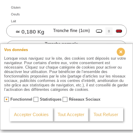
Gluten
Oeufs
Lait
Tranche fine (1cm)
-
≃ 0,180 Kg
+
Tranche normale
-
≃ 0,270 Kg
+
(1,5cm)
Vos données
Lorsque vous naviguez sur le site, des cookies sont déposés sur votre
Tranche épaisse (2cm)
-
≃ 0,360 Kg
+
navigateur. Pour certains d’entre eux, votre consentement est
nécessaire. Cliquez sur chaque catégorie de cookies pour activer ou
désactiver leur utilisation. Pour bénéficier de l’ensemble des
fonctionnalités proposées par le site (partage d’articles sur les réseaux
Tranche épaisse (3cm)
-
≃ 0,540 Kg
+
sociaux, publicités conformes à vos centres d’intérêt, amélioration du
site grâce aux statistiques de navigation, etc.), il est conseillé de garder
l’activation des différentes catégories de cookies.
Fonctionnel
Statistiques
Réseaux Sociaux
Commencer ma commande
Accepter Cookies
Tout Accepter
Tout Refuser