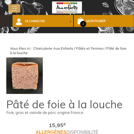
MON PANIER
SE CONNECTER
0
Vous êtes ici :
Charcuterie Aux Enfants
/
Pâtés et Terrines
/
Pâté de foie
à la louche
Pâté de foie à la louche
Foie, gras et viande de porc origine France
15,95
€
ALLERGÈNES
DISPONIBILITÉ