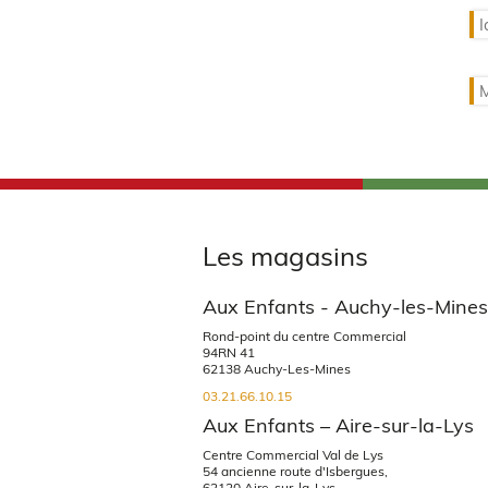
Les magasins
Aux Enfants - Auchy-les-Mine
Rond-point du centre Commercial
94RN 41
62138 Auchy-Les-Mines
03.21.66.10.15
Aux Enfants – Aire-sur-la-Lys
Centre Commercial Val de Lys
54 ancienne route d'Isbergues,
62120 Aire-sur-la-Lys