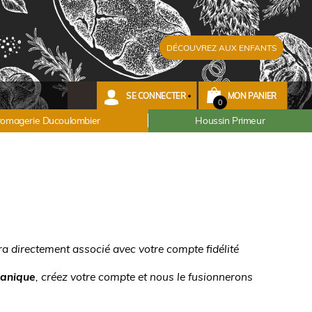
DÉCOUVREZ AUX ENFANTS
SE CONNECTER
MON PANIER
0
romagerie Ducoulombier
Houssin Primeur
ra directement associé avec votre compte fidélité
panique
, créez votre compte et nous le fusionnerons