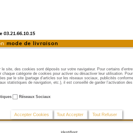
e 03.21.66.10.15
on
mode de livraison
Point de retrait :
le site, des cookies sont déposés sur votre navigateur. Pour certains d’entr
aisissez votre code postal ou votre ville
r chaque catégorie de cookies pour activer ou désactiver leur utilisation. Pour
es par le site (partage d’articles sur les réseaux sociaux, publicités conforme
aux statistiques de navigation, etc.), il est conseillé de garder l’activation de
stiques
Réseaux Sociaux
Accepter Cookies
Tout Accepter
Tout Refuser
Identifiant