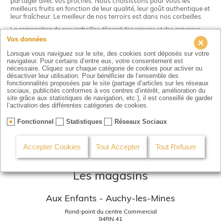
partager avec vos proches. Nous choisissons pour vous les
meilleurs fruits en fonction de leur qualité, leur goût authentique et
leur fraîcheur. Le meilleur de nos terroirs est dans nos corbeilles.
La composition de nos corbeilles dépend des saisons et des arrivages.
Vos données
DISPONIBILITÉ
Lorsque vous naviguez sur le site, des cookies sont déposés sur votre
Disponible toute la semaine
navigateur. Pour certains d’entre eux, votre consentement est
nécessaire. Cliquez sur chaque catégorie de cookies pour activer ou
désactiver leur utilisation. Pour bénéficier de l’ensemble des
fonctionnalités proposées par le site (partage d’articles sur les réseaux
Commencer ma commande
sociaux, publicités conformes à vos centres d’intérêt, amélioration du
site grâce aux statistiques de navigation, etc.), il est conseillé de garder
l’activation des différentes catégories de cookies.
Fonctionnel
Statistiques
Réseaux Sociaux
Accepter Cookies
Tout Accepter
Tout Refuser
Les magasins
Aux Enfants - Auchy-les-Mines
Rond-point du centre Commercial
94RN 41